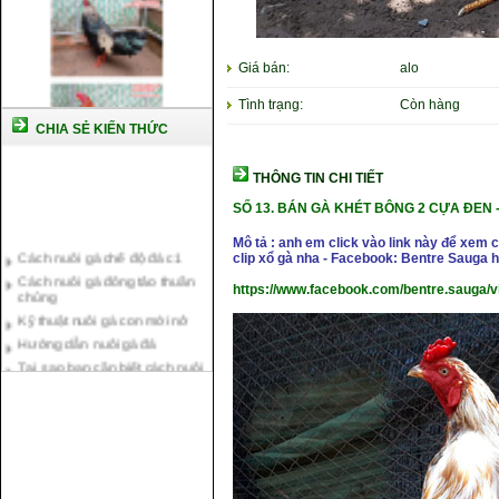
Giá bán:
alo
Tình trạng:
Còn hàng
CHIA SẺ KIẾN THỨC
THÔNG TIN CHI TIẾT
SỐ 13.
BÁN GÀ KHÉT BÔNG 2 CỰA ĐEN
Cách nuôi gà chế độ đá c1
Mô tả : anh em click vào link này để xem
clip xổ gà nha - Facebook: Bentre Sauga
Cách nuôi gà đông tảo thuần
chủng
https://www.facebook.com/bentre.sauga/
Kỹ thuật nuôi gà con mới nở
Hướng dẫn nuôi gà đá
Tại sao bạn cần biết cách nuôi
gà chọi ?
Cách điều trị bệnh sổ mũi cho
gà