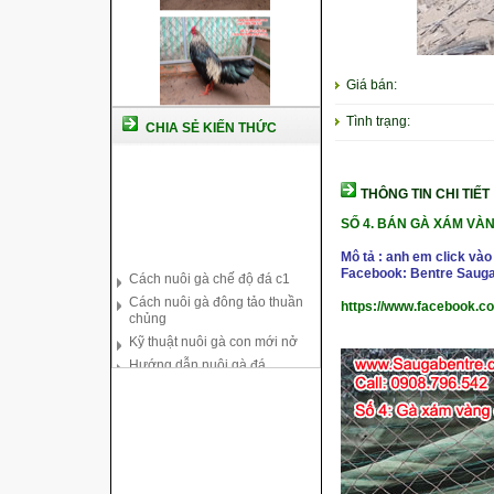
Giá bán:
Tình trạng:
CHIA SẺ KIẾN THỨC
THÔNG TIN CHI TIẾT
SỐ 4. BÁN GÀ XÁM VÀN
Cách nuôi gà chế độ đá c1
Mô tả : anh em click vào
Cách nuôi gà đông tảo thuần
Facebook: Bentre Sauga
chủng
https://www.facebook.c
Kỹ thuật nuôi gà con mới nở
Hướng dẫn nuôi gà đá
Tại sao bạn cần biết cách nuôi
gà chọi ?
Cách điều trị bệnh sổ mũi cho
gà