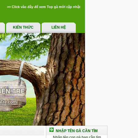
>> Click vào đây để xem Top gà mới cập nhật
KIẾN THỨC
LIÊN HỆ
NHẬP TÊN GÀ CẦN TÌM
Nhập tên con gà bạn cần tìm