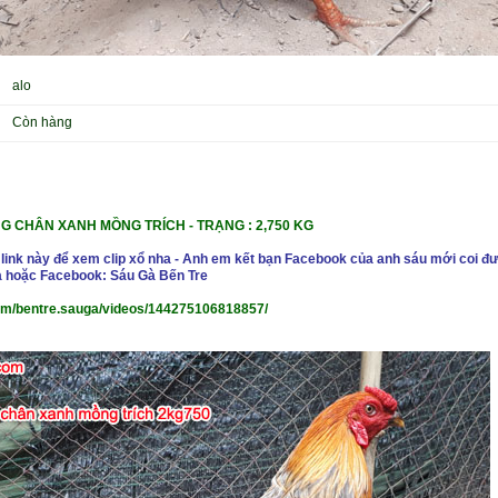
alo
Còn hàng
G CHÂN XANH MỒNG TRÍCH - TRẠNG : 2,750 KG
 link này để xem clip xổ nha - Anh em kết bạn Facebook của anh sáu mới coi đư
 hoặc Facebook: Sáu Gà Bến Tre
om/bentre.sauga/videos/144275106818857/