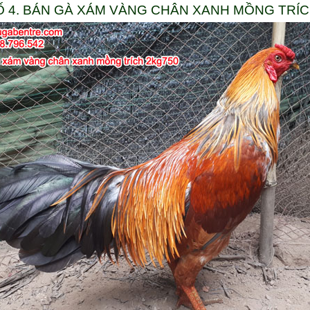
Ố 4. BÁN GÀ XÁM VÀNG CHÂN XANH MỒNG TRÍ