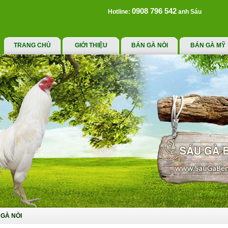
0908 796 542
Hotline:
anh Sáu
TRANG CHỦ
GIỚI THIỆU
BÁN GÀ NÒI
BÁN GÀ MỸ
GÀ NÒI