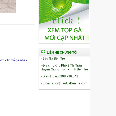
LIÊN HỆ CHÚNG TÔI
- Sáu Gà Bến Tre
ợc clip xổ gà nha -
- Địa chỉ : Khu Phố 2 Thị Trấn
Huyện Giồng Trôm - Tỉnh Bến Tre
- Điện thoại: 0908.796.542
- Email: info@SauGaBenTre.com