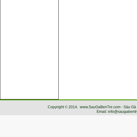
Copyright
©
2014.
www.SauGaBenTre.com - Sáu Gà Bến
Email: info@saugabentr