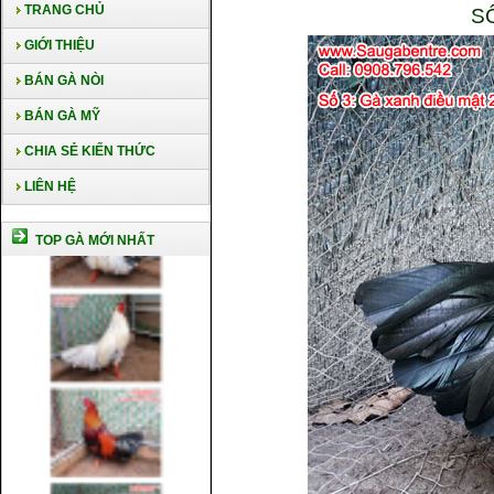
TRANG CHỦ
S
GIỚI THIỆU
BÁN GÀ NÒI
BÁN GÀ MỸ
CHIA SẺ KIẾN THỨC
LIÊN HỆ
TOP GÀ MỚI NHẤT