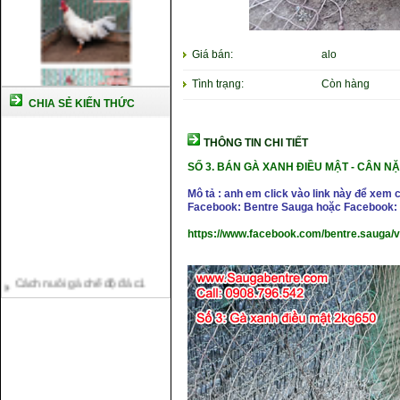
Giá bán:
alo
Tình trạng:
Còn hàng
CHIA SẺ KIẾN THỨC
THÔNG TIN CHI TIẾT
SỐ 3. BÁN GÀ XANH ĐIỀU MẬT -
CÂN NẶN
Mô tả : anh em click vào link này để xem 
Facebook: Bentre Sauga hoặc Facebook: 
https://www.facebook.com/bentre.sauga/
Cách nuôi gà chế độ đá c1
Cách nuôi gà đông tảo thuần
chủng
Kỹ thuật nuôi gà con mới nở
Hướng dẫn nuôi gà đá
Tại sao bạn cần biết cách nuôi
gà chọi ?
Cách điều trị bệnh sổ mũi cho