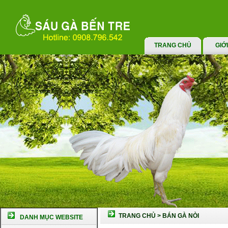
TRANG CHỦ
GIỚ
TRANG CHỦ
>
BÁN GÀ NÒI
DANH MỤC WEBSITE