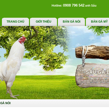
0908 796 542
Hotline:
anh Sáu
TRANG CHỦ
GIỚI THIỆU
BÁN GÀ NÒI
BÁN GÀ MỸ
GÀ NÒI