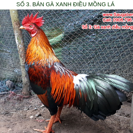
SỐ 3. BÁN GÀ XANH ĐIỀU MỒNG LÁ