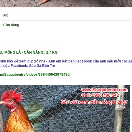
alo
Còn hàng
ỀU MỒNG LÁ -
CÂN NẶNG : 2,7 KG
 link này để xem clip xổ nha - Anh em kết bạn Facebook của anh sáu mới coi đư
 hoặc Facebook: Sáu Gà Bến Tre
om/Saugabentre/videos/939440043073436/