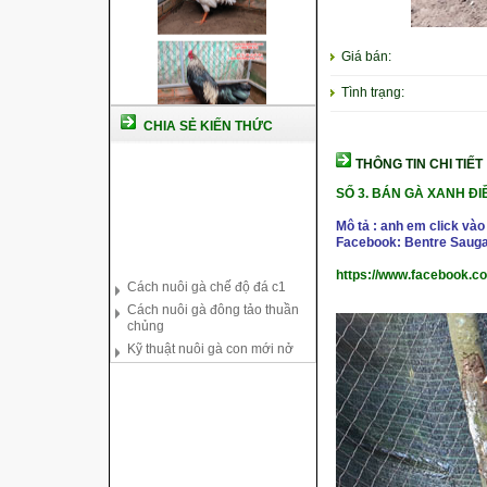
Giá bán:
Tình trạng:
CHIA SẺ KIẾN THỨC
THÔNG TIN CHI TIẾT
SỐ 3. BÁN GÀ XANH ĐI
Mô tả : anh em click vào
Facebook: Bentre Sauga
Cách nuôi gà chế độ đá c1
https://www.facebook.c
Cách nuôi gà đông tảo thuần
chủng
Kỹ thuật nuôi gà con mới nở
Hướng dẫn nuôi gà đá
Tại sao bạn cần biết cách nuôi
gà chọi ?
Cách điều trị bệnh sổ mũi cho
gà