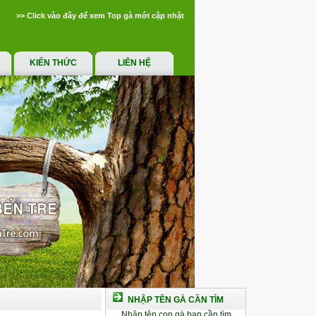
>> Click vào đây để xem Top gà mới cập nhật
KIẾN THỨC
LIÊN HỆ
NHẬP TÊN GÀ CẦN TÌM
Nhập tên con gà bạn cần tìm