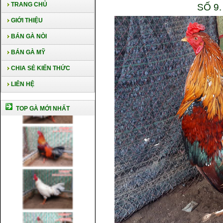
TRANG CHỦ
SỐ 9
GIỚI THIỆU
BÁN GÀ NÒI
BÁN GÀ MỸ
CHIA SẺ KIẾN THỨC
LIÊN HỆ
TOP GÀ MỚI NHẤT