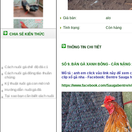
Giá bán:
alo
Tình trạng:
Còn hàng
CHIA SẺ KIẾN THỨC
THÔNG TIN CHI TIẾT
Cách nuôi gà chế độ đá c1
SỐ 9.
BÁN GÀ XANH BÔNG
- CÂN NẶ
NG 
Cách nuôi gà đông tảo thuần
chủng
Mô tả : anh em click vào link này để xem
clip xổ gà nha - Facebook: Bentre Sauga
Kỹ thuật nuôi gà con mới nở
Hướng dẫn nuôi gà đá
https://www.facebook.com/Saugabentre/v
Tại sao bạn cần biết cách nuôi
gà chọi ?
Cách điều trị bệnh sổ mũi cho
gà