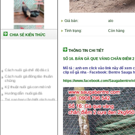
Giá bán:
alo
Tình trạng:
Còn hàng
CHIA SẺ KIẾN THỨC
THÔNG TIN CHI TIẾT
SỐ 16.
BÁN GÀ QUE VÀNG CHÂN ĐIỂM 2 
Cách nuôi gà chế độ đá c1
Mô tả : anh em click vào link này để xem
Cách nuôi gà đông tảo thuần
clip xổ gà nha - Facebook: Bentre Sauga
chủng
https://www.facebook.com/Saugabentre/v
Kỹ thuật nuôi gà con mới nở
Hướng dẫn nuôi gà đá
Tại sao bạn cần biết cách nuôi
gà chọi ?
Cách điều trị bệnh sổ mũi cho
gà