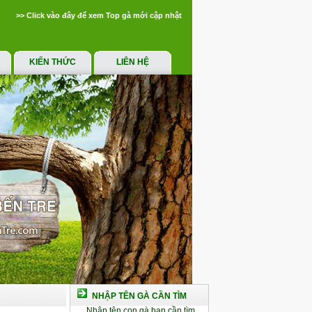
>> Click vào đây để xem Top gà mới cập nhật
KIẾN THỨC
LIÊN HỆ
NHẬP TÊN GÀ CẦN TÌM
Nhập tên con gà bạn cần tìm