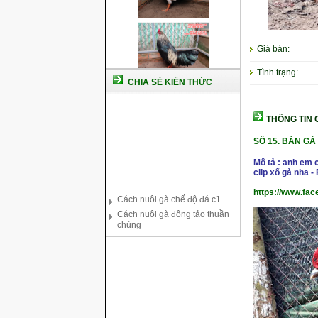
Giá bán:
Tình trạng:
CHIA SẺ KIẾN THỨC
THÔNG TIN C
SỐ 15.
BÁN GÀ 
Mô tả : anh em 
clip xổ gà nha 
Cách nuôi gà chế độ đá c1
https://www.fa
Cách nuôi gà đông tảo thuần
chủng
Kỹ thuật nuôi gà con mới nở
Hướng dẫn nuôi gà đá
Tại sao bạn cần biết cách nuôi
gà chọi ?
Cách điều trị bệnh sổ mũi cho
gà