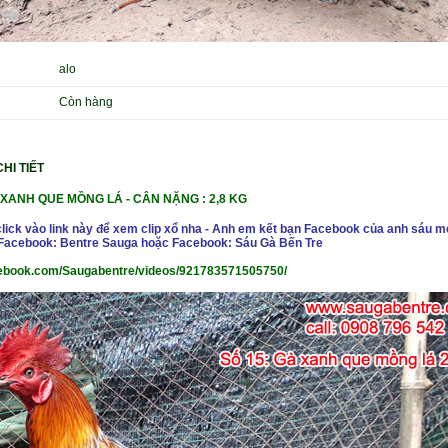
alo
Còn hàng
HI TIẾT
XANH QUE MỒNG LÁ -
CÂN NẶ
NG : 2,8 KG
click vào link này để xem clip xổ nha - Anh em kết bạn Facebook của anh sáu m
- Facebook: Bentre Sauga hoặc Facebook: Sáu Gà Bến Tre
cebook.com/Saugabentre/videos/921783571505750/