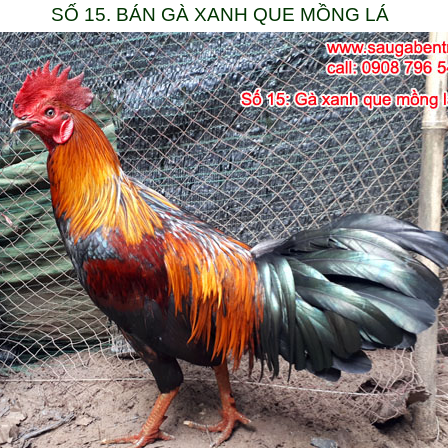
SỐ 15. BÁN GÀ XANH QUE MỒNG LÁ