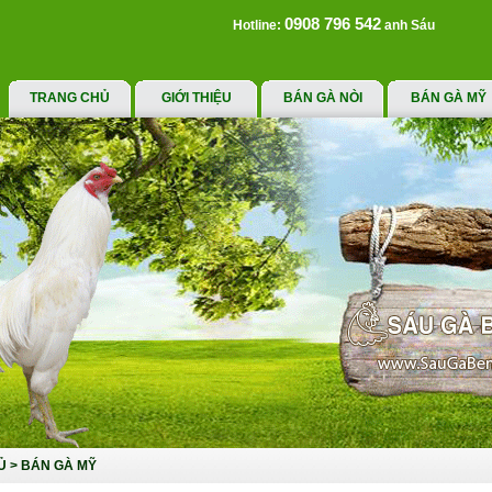
0908 796 542
Hotline:
anh Sáu
TRANG CHỦ
GIỚI THIỆU
BÁN GÀ NÒI
BÁN GÀ MỸ
Ủ
>
BÁN GÀ MỸ