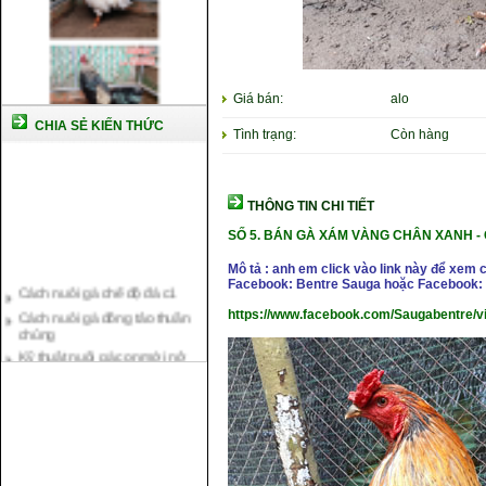
Giá bán:
alo
CHIA SẺ KIẾN THỨC
Tình trạng:
Còn hàng
THÔNG TIN CHI TIẾT
SỐ 5. BÁN
GÀ XÁM VÀNG CHÂN XANH - C
Mô tả : anh em click vào link này để xem 
Cách nuôi gà chế độ đá c1
Facebook: Bentre Sauga hoặc Facebook: 
Cách nuôi gà đông tảo thuần
chủng
https://www.facebook.com/Saugabentre/
Kỹ thuật nuôi gà con mới nở
Hướng dẫn nuôi gà đá
Tại sao bạn cần biết cách nuôi
gà chọi ?
Cách điều trị bệnh sổ mũi cho
gà