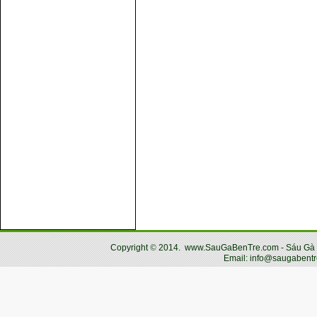
Copyright
©
2014.
www.SauGaBenTre.com - Sáu Gà Bến
Email: info@saugabentr