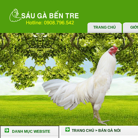
TRANG CHỦ
GIỚ
TRANG CHỦ
>
BÁN GÀ NÒI
DANH MỤC WEBSITE