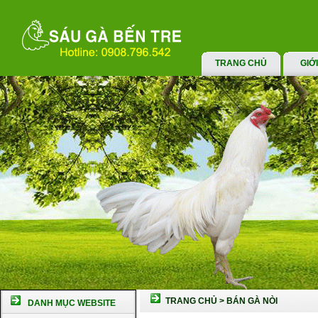
TRANG CHỦ
GIỚ
TRANG CHỦ
>
BÁN GÀ NÒI
DANH MỤC WEBSITE