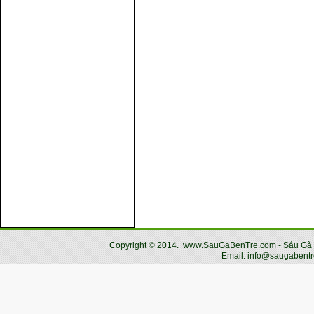
Copyright
©
2014.
www.SauGaBenTre.com - Sáu Gà Bến
Email: info@saugabentr