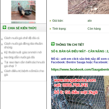
Giá bán:
alo
CHIA SẺ KIẾN THỨC
Tình trạng:
Còn hàng
Cách nuôi gà chế độ đá c1
Cách nuôi gà đông tảo thuần
chủng
THÔNG TIN CHI TIẾT
Kỹ thuật nuôi gà con mới nở
SỐ 6. BÁN GÀ ĐIỀU MẬT
- CÂN NẶNG : 2
Hướng dẫn nuôi gà đá
Tại sao bạn cần biết cách nuôi
Mô tả : anh em click vào link này để xem 
gà chọi ?
Facebook: Bentre Sauga hoặc Facebook: 
Cách điều trị bệnh sổ mũi cho
https://www.facebook.com/Saugabentr
gà