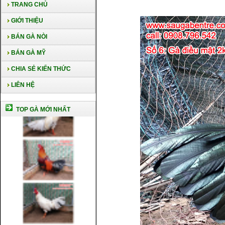
TRANG CHỦ
GIỚI THIỆU
BÁN GÀ NÒI
BÁN GÀ MỸ
CHIA SẺ KIẾN THỨC
LIÊN HỆ
TOP GÀ MỚI NHẤT