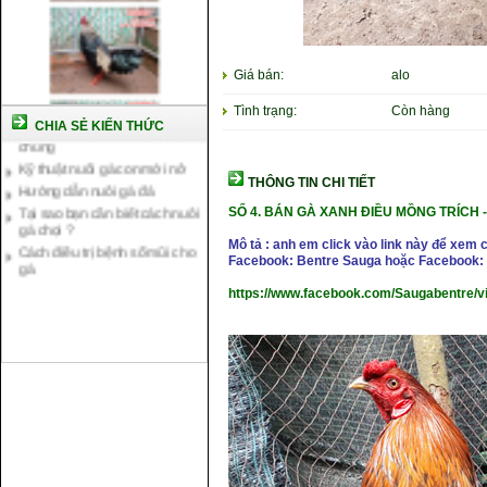
Giá bán:
alo
Cách nuôi gà chế độ đá c1
Cách nuôi gà đông tảo thuần
Tình trạng:
Còn hàng
CHIA SẺ KIẾN THỨC
chủng
Kỹ thuật nuôi gà con mới nở
Hướng dẫn nuôi gà đá
THÔNG TIN CHI TIẾT
Tại sao bạn cần biết cách nuôi
gà chọi ?
SỐ 4. BÁN GÀ XANH ĐIỀU MỒNG TRÍCH -
Cách điều trị bệnh sổ mũi cho
Mô tả : anh em click vào link này để xem 
gà
Facebook: Bentre Sauga hoặc Facebook: 
https://www.facebook.com/Saugabentre/