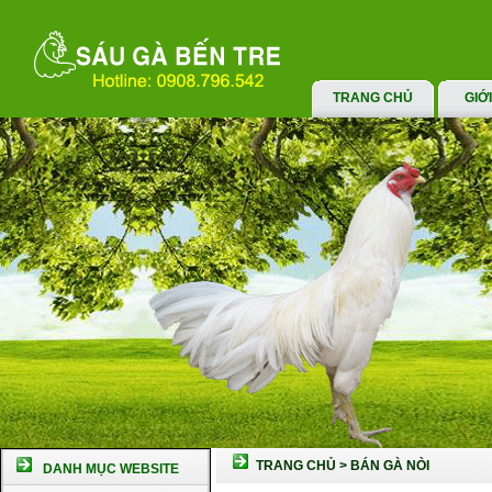
TRANG CHỦ
GIỚ
TRANG CHỦ
>
BÁN GÀ NÒI
DANH MỤC WEBSITE