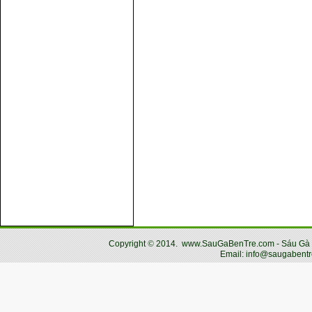
Copyright
©
2014.
www.SauGaBenTre.com - Sáu Gà Bến
Email: info@saugabentr