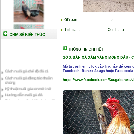
Giá bán:
alo
Tình trạng:
Còn hàng
CHIA SẺ KIẾN THỨC
THÔNG TIN CHI TIẾT
SỐ 3. BÁN GÀ XÁM VÀNG MỒNG DÂU -
C
Cách nuôi gà chế độ đá c1
Mô tả : anh em click vào link này để xem 
Facebook: Bentre Sauga hoặc Facebook: 
Cách nuôi gà đông tảo thuần
chủng
https://www.facebook.com/Saugabentre/
Kỹ thuật nuôi gà con mới nở
Hướng dẫn nuôi gà đá
Tại sao bạn cần biết cách nuôi
gà chọi ?
Cách điều trị bệnh sổ mũi cho
gà