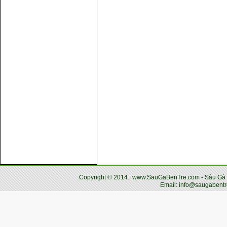
Copyright
©
2014.
www.SauGaBenTre.com - Sáu Gà Bến
Email: info@saugabentr