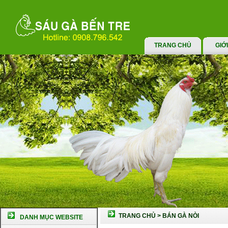
TRANG CHỦ
GIỚ
TRANG CHỦ
>
BÁN GÀ NÒI
DANH MỤC WEBSITE