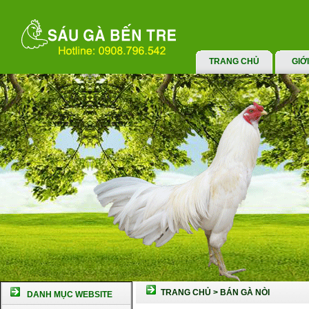
TRANG CHỦ
GIỚ
TRANG CHỦ
>
BÁN GÀ NÒI
DANH MỤC WEBSITE