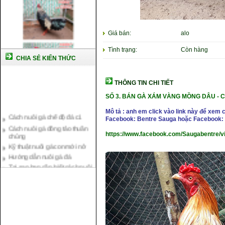
Giá bán:
alo
Tình trạng:
Còn hàng
CHIA SẺ KIẾN THỨC
THÔNG TIN CHI TIẾT
SỐ 3. BÁN GÀ XÁM VÀNG MỒNG DÂU -
C
Cách nuôi gà chế độ đá c1
Mô tả : anh em click vào link này để xem 
Facebook: Bentre Sauga hoặc Facebook: 
Cách nuôi gà đông tảo thuần
chủng
https://www.facebook.com/Saugabentre/
Kỹ thuật nuôi gà con mới nở
Hướng dẫn nuôi gà đá
Tại sao bạn cần biết cách nuôi
gà chọi ?
Cách điều trị bệnh sổ mũi cho
gà