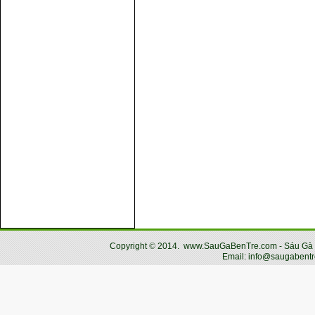
Copyright
©
2014.
www.SauGaBenTre.com - Sáu Gà Bến
Email: info@saugabentr