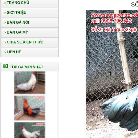
TRANG CHỦ
SỐ
GIỚI THIỆU
BÁN GÀ NÒI
BÁN GÀ MỸ
CHIA SẺ KIẾN THỨC
LIÊN HỆ
TOP GÀ MỚI NHẤT