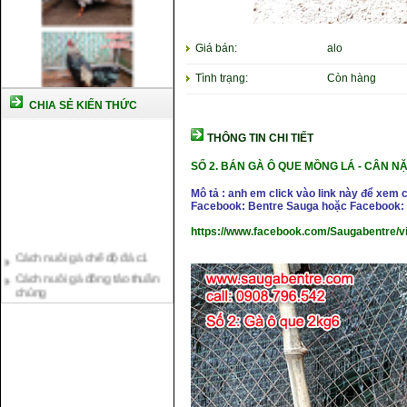
Giá bán:
alo
Tình trạng:
Còn hàng
CHIA SẺ KIẾN THỨC
THÔNG TIN CHI TIẾT
SỐ 2. BÁN GÀ Ô QUE MỒNG LÁ
- CÂN NẶ
Mô tả : anh em click vào link này để xem 
Facebook: Bentre Sauga hoặc Facebook: 
https://www.facebook.com/Saugabentre/
Cách nuôi gà chế độ đá c1
Cách nuôi gà đông tảo thuần
chủng
Kỹ thuật nuôi gà con mới nở
Hướng dẫn nuôi gà đá
Tại sao bạn cần biết cách nuôi
gà chọi ?
Cách điều trị bệnh sổ mũi cho
gà