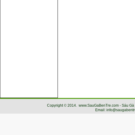
Copyright
©
2014.
www.SauGaBenTre.com - Sáu Gà Bến
Email: info@saugabentr