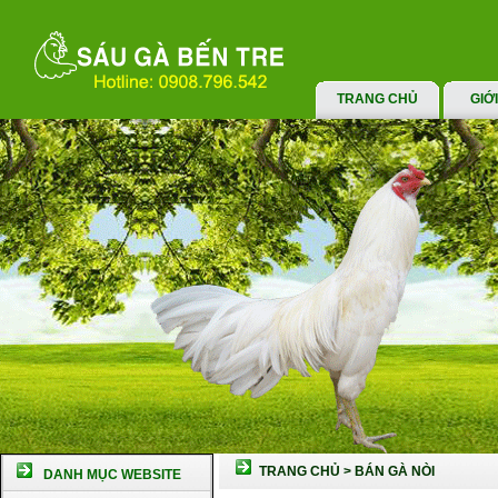
TRANG CHỦ
GIỚ
TRANG CHỦ
>
BÁN GÀ NÒI
DANH MỤC WEBSITE