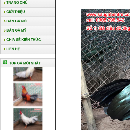
TRANG CHỦ
GIỚI THIỆU
BÁN GÀ NÒI
BÁN GÀ MỸ
CHIA SẺ KIẾN THỨC
LIÊN HỆ
TOP GÀ MỚI NHẤT