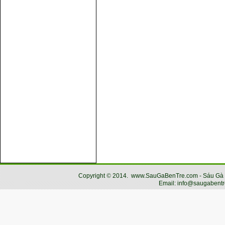
Copyright
©
2014.
www.SauGaBenTre.com - Sáu Gà Bến
Email: info@saugabentr