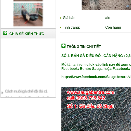
Giá bán:
alo
Tình trạng:
Còn hàng
CHIA SẺ KIẾN THỨC
THÔNG TIN CHI TIẾT
SỐ 1. BÁN GÀ ĐIỀU ĐỎ - CÂN NẶNG
: 2,
Mô tả : anh em click vào link này để xem 
Facebook: Bentre Sauga hoặc Facebook: 
https://www.facebook.com/Saugabentre/
Cách nuôi gà chế độ đá c1
Cách nuôi gà đông tảo thuần
chủng
Kỹ thuật nuôi gà con mới nở
Hướng dẫn nuôi gà đá
Tại sao bạn cần biết cách nuôi
gà chọi ?
Cách điều trị bệnh sổ mũi cho
gà