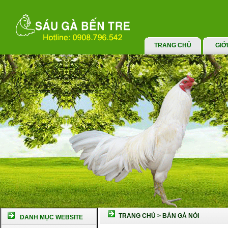
TRANG CHỦ
GIỚ
TRANG CHỦ
>
BÁN GÀ NÒI
DANH MỤC WEBSITE