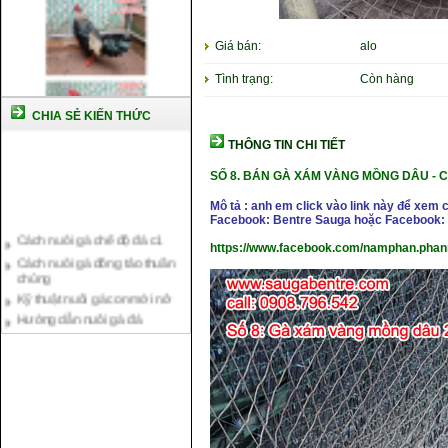
Giá bán:
alo
Tình trạng:
Còn hàng
CHIA SẺ KIẾN THỨC
THÔNG TIN CHI TIẾT
SỐ 8.
BÁN GÀ XÁM VÀNG MỒNG DÂU -
C
Mô tả : anh em click vào link này để xem 
Facebook: Bentre Sauga hoặc Facebook: 
Cách nuôi gà chế độ đá c1
Cách nuôi gà đông tảo thuần
https://www.facebook.com/namphan.phan
chủng
Kỹ thuật nuôi gà con mới nở
Hướng dẫn nuôi gà đá
Tại sao bạn cần biết cách nuôi
gà chọi ?
Cách điều trị bệnh sổ mũi cho
gà