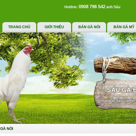
0908 796 542
Hotline:
anh Sáu
TRANG CHỦ
GIỚI THIỆU
BÁN GÀ NÒI
BÁN GÀ MỸ
GÀ NÒI