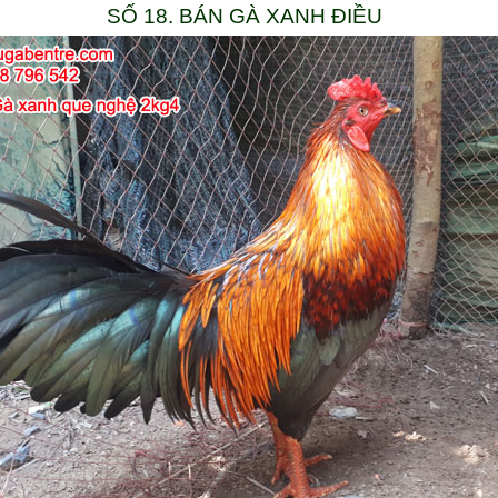
SỐ 18. BÁN GÀ XANH ĐIỀU