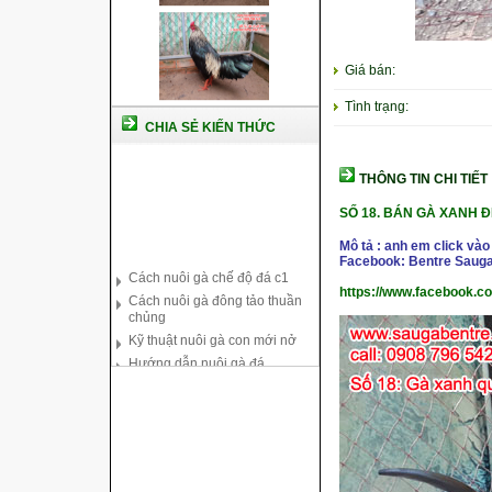
Giá bán:
Tình trạng:
CHIA SẺ KIẾN THỨC
THÔNG TIN CHI TIẾT
SỐ 18.
BÁN GÀ XANH Đ
Mô tả : anh em click vào
Cách nuôi gà chế độ đá c1
Facebook: Bentre Sauga
Cách nuôi gà đông tảo thuần
chủng
https://www.facebook.c
Kỹ thuật nuôi gà con mới nở
Hướng dẫn nuôi gà đá
Tại sao bạn cần biết cách nuôi
gà chọi ?
Cách điều trị bệnh sổ mũi cho
gà