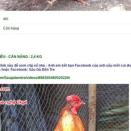
alo
Còn hàng
IỀU
- CÂN NẶ
NG : 2,4 KG
 link này để xem clip xổ nha - Anh em kết bạn Facebook của anh sáu mới coi đư
 hoặc Facebook: Sáu Gà Bến Tre
om/Saugabentre/videos/898305480520226/