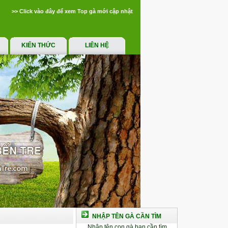
>> Click vào đây để xem Top gà mới cập nhật
KIẾN THỨC
LIÊN HỆ
NHẬP TÊN GÀ CẦN TÌM
Nhập tên con gà bạn cần tìm