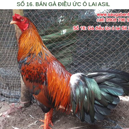
SỐ 16. BÁN GÀ ĐIỀU ỨC Ó LAI ASIL