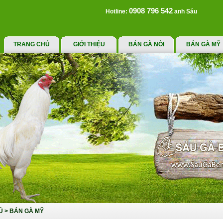
0908 796 542
Hotline:
anh Sáu
TRANG CHỦ
GIỚI THIỆU
BÁN GÀ NÒI
BÁN GÀ MỸ
Ủ
>
BÁN GÀ MỸ