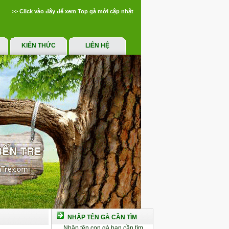
>> Click vào đây để xem Top gà mới cập nhật
KIẾN THỨC
LIÊN HỆ
NHẬP TÊN GÀ CẦN TÌM
Nhập tên con gà bạn cần tìm