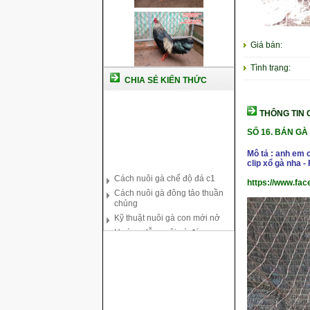
Giá bán:
Tình trạng:
CHIA SẺ KIẾN THỨC
THÔNG TIN C
SỐ 16.
BÁN GÀ 
Mô tả : anh em 
Cách nuôi gà chế độ đá c1
clip xổ gà nha 
Cách nuôi gà đông tảo thuần
https://www.fa
chủng
Kỹ thuật nuôi gà con mới nở
Hướng dẫn nuôi gà đá
Tại sao bạn cần biết cách nuôi
gà chọi ?
Cách điều trị bệnh sổ mũi cho
gà