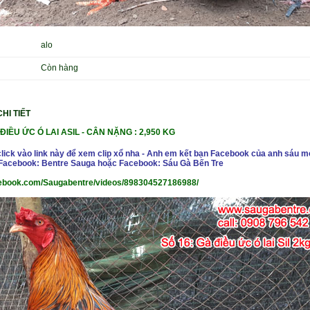
alo
Còn hàng
HI TIẾT
ĐIỀU ỨC Ó LAI ASIL
- CÂN NẶ
NG : 2,950 KG
click vào link này để xem clip xổ nha - Anh em kết bạn Facebook của anh sáu m
- Facebook: Bentre Sauga hoặc Facebook: Sáu Gà Bến Tre
cebook.com/Saugabentre/videos/898304527186988/