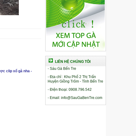
LIÊN HỆ CHÚNG TÔI
- Sáu Gà Bến Tre
ợc clip xổ gà nha -
- Địa chỉ : Khu Phố 2 Thị Trấn
Huyện Giồng Trôm - Tỉnh Bến Tre
- Điện thoại: 0908.796.542
- Email: info@SauGaBenTre.com