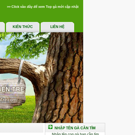
>> Click vào đây để xem Top gà mới cập nhật
KIẾN THỨC
LIÊN HỆ
NHẬP TÊN GÀ CẦN TÌM
Nhập tên con gà bạn cần tìm