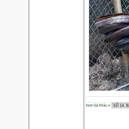
gà
Xem Gà Khác