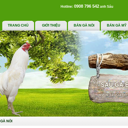
0908 796 542
Hotline:
anh Sáu
TRANG CHỦ
GIỚI THIỆU
BÁN GÀ NÒI
BÁN GÀ MỸ
GÀ NÒI