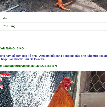
alo
Còn hàng
CÂN NẶ
NG : 3 KG
 link này để xem clip xổ nha - Anh em kết bạn Facebook của anh sáu mới coi đư
 hoặc Facebook: Sáu Gà Bến Tre
om/Saugabentre/videos/898303237187117/