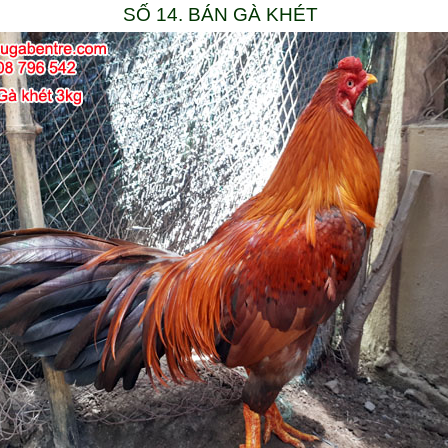
SỐ 14. BÁN GÀ KHÉT