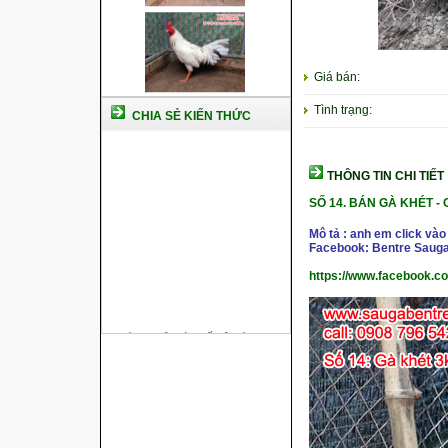
Giá bán:
Tình trạng:
CHIA SẺ KIẾN THỨC
THÔNG TIN CHI TIẾT
SỐ 14.
BÁN GÀ KHÉT -
Mô tả : anh em click vào
Facebook: Bentre Sauga
https://www.facebook.c
Cách nuôi gà chế độ đá c1
Cách nuôi gà đông tảo thuần
chủng
Kỹ thuật nuôi gà con mới nở
Hướng dẫn nuôi gà đá
Tại sao bạn cần biết cách nuôi
gà chọi ?
Cách điều trị bệnh sổ mũi cho