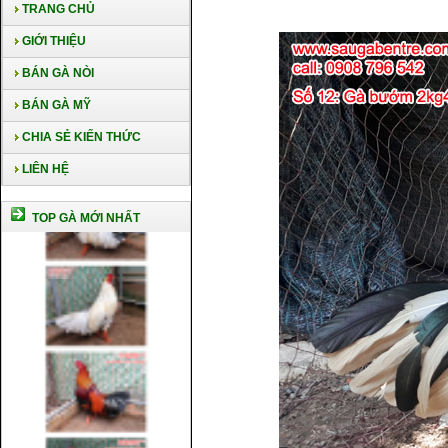
TRANG CHỦ
GIỚI THIỆU
BÁN GÀ NÒI
BÁN GÀ MỸ
CHIA SẺ KIẾN THỨC
LIÊN HỆ
TOP GÀ MỚI NHẤT