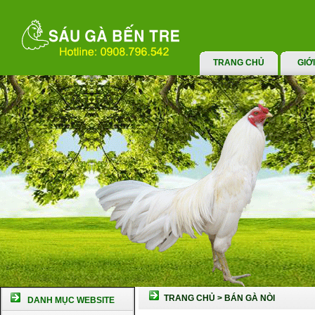
TRANG CHỦ
GIỚ
TRANG CHỦ
>
BÁN GÀ NÒI
DANH MỤC WEBSITE