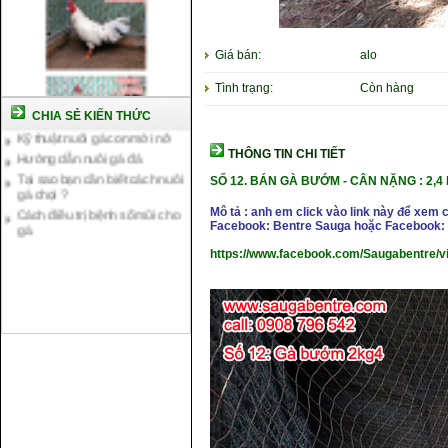
Giá bán:
alo
Cách nuôi gà chế độ đá c1
Cách nuôi gà đông tảo thuần
Tình trạng:
Còn hàng
chủng
CHIA SẺ KIẾN THỨC
Kỹ thuật nuôi gà con mới nở
Hướng dẫn nuôi gà đá
THÔNG TIN CHI TIẾT
Tại sao bạn cần biết cách nuôi
gà chọi ?
SỐ 12.
BÁN GÀ BƯỚM
- CÂN NẶ
NG : 2,4
Cách điều trị bệnh sổ mũi cho
Mô tả : anh em click vào link này để xem 
gà
Facebook: Bentre Sauga hoặc Facebook: 
https://www.facebook.com/Saugabentre/