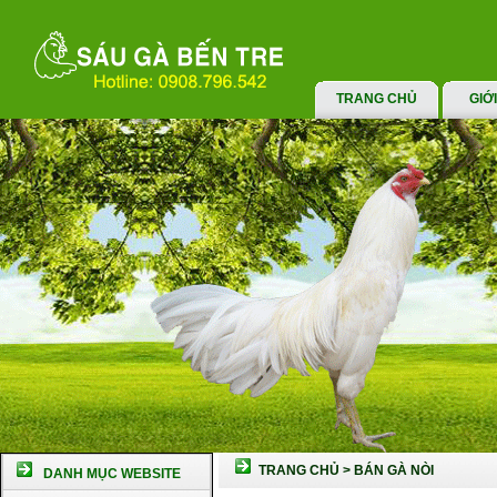
TRANG CHỦ
GIỚ
TRANG CHỦ
>
BÁN GÀ NÒI
DANH MỤC WEBSITE