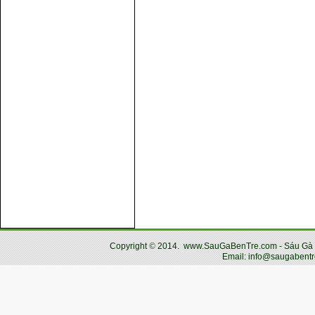
Copyright
©
2014.
www.SauGaBenTre.com - Sáu Gà Bến
Email: info@saugabentr