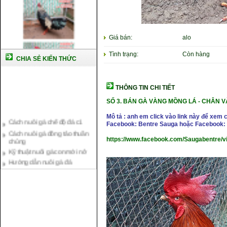
Giá bán:
alo
Tình trạng:
Còn hàng
CHIA SẺ KIẾN THỨC
THÔNG TIN CHI TIẾT
SỐ 3. BÁN GÀ VÀNG MỒNG LÁ - CHÂN 
Cách nuôi gà chế độ đá c1
Mô tả : anh em click vào link này để xem 
Cách nuôi gà đông tảo thuần
Facebook: Bentre Sauga hoặc Facebook: 
chủng
https://www.facebook.com/Saugabentre/
Kỹ thuật nuôi gà con mới nở
Hướng dẫn nuôi gà đá
Tại sao bạn cần biết cách nuôi
gà chọi ?
Cách điều trị bệnh sổ mũi cho
gà