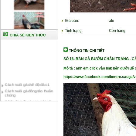
Giá bán:
alo
Tình trạng:
Còn hàng
CHIA SẺ KIẾN THỨC
THÔNG TIN CHI TIẾT
SỐ 16.
BÁN GÀ BƯỚM CHÂN TRẮNG
- C
Mô tả : anh em click vào link bên dưới để c
https://www.facebook.com/bentre.sauga/
Cách nuôi gà chế độ đá c1
Cách nuôi gà đông tảo thuần
chủng
Kỹ thuật nuôi gà con mới nở
Hướng dẫn nuôi gà đá
Tại sao bạn cần biết cách nuôi
gà chọi ?
Cách điều trị bệnh sổ mũi cho
gà