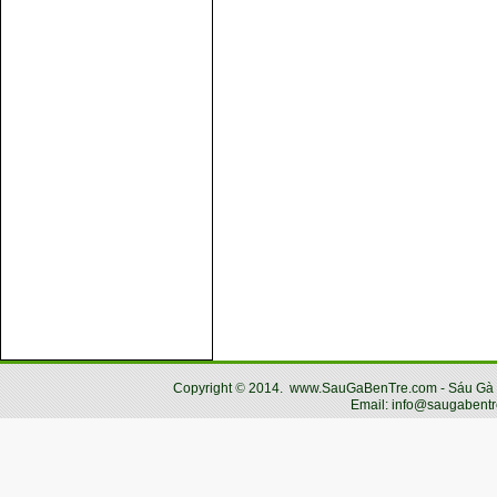
Copyright
©
2014.
www.SauGaBenTre.com - Sáu Gà Bến
Email: info@saugabentr