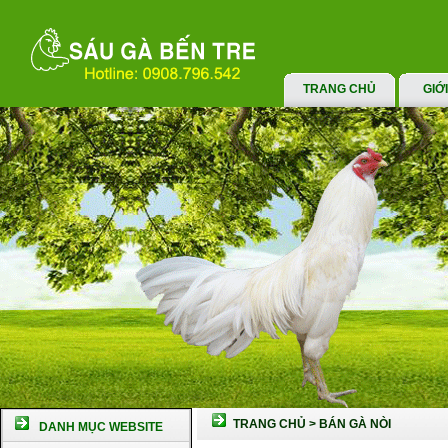
TRANG CHỦ
GIỚ
TRANG CHỦ
>
BÁN GÀ NÒI
DANH MỤC WEBSITE