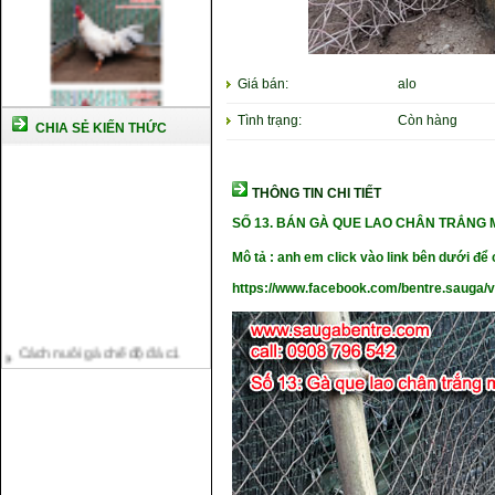
Giá bán:
alo
Tình trạng:
Còn hàng
CHIA SẺ KIẾN THỨC
THÔNG TIN CHI TIẾT
SỐ 13.
BÁN GÀ QUE LAO CHÂN TRẮNG 
Mô tả : anh em click vào link bên dưới để c
https://www.facebook.com/bentre.sauga/
Cách nuôi gà chế độ đá c1
Cách nuôi gà đông tảo thuần
chủng
Kỹ thuật nuôi gà con mới nở
Hướng dẫn nuôi gà đá
Tại sao bạn cần biết cách nuôi
gà chọi ?
Cách điều trị bệnh sổ mũi cho