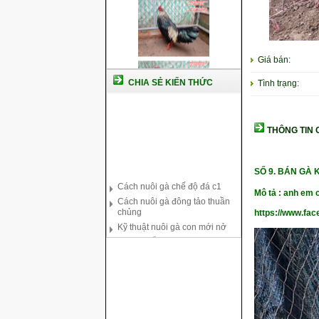
Giá bán:
CHIA SẺ KIẾN THỨC
Tình trạng:
THÔNG TIN C
SỐ 9.
BÁN GÀ K
Cách nuôi gà chế độ đá c1
Cách nuôi gà đông tảo thuần
Mô tả : anh em c
chủng
Kỹ thuật nuôi gà con mới nở
https://www.fa
Hướng dẫn nuôi gà đá
Tại sao bạn cần biết cách nuôi
gà chọi ?
Cách điều trị bệnh sổ mũi cho
gà