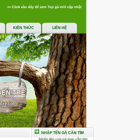
>> Click vào đây để xem Top gà mới cập nhật
KIẾN THỨC
LIÊN HỆ
NHẬP TÊN GÀ CẦN TÌM
Nhập tên con gà bạn cần tìm