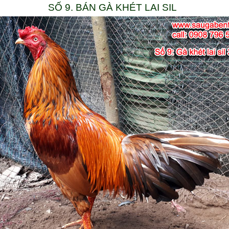
SỐ 9. BÁN GÀ KHÉT LAI SIL