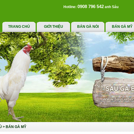
0908 796 542
Hotline:
anh Sáu
TRANG CHỦ
GIỚI THIỆU
BÁN GÀ NÒI
BÁN GÀ MỸ
Ủ
>
BÁN GÀ MỸ