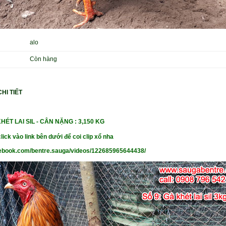
alo
Còn hàng
HI TIẾT
HÉT LAI SIL
- CÂN NẶ
NG : 3,150 KG
lick vào link bên dưới để coi clip xổ nha
cebook.com/bentre.sauga/videos/122685965644438/