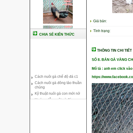
Giá bán:
Tình trạng:
CHIA SẺ KIẾN THỨC
THÔNG TIN CHI TIẾT
SỐ 8.
BÁN GÀ VÀNG CH
Mô tả : anh em click vào 
Cách nuôi gà chế độ đá c1
Cách nuôi gà đông tảo thuần
https://www.facebook.c
chủng
Kỹ thuật nuôi gà con mới nở
Hướng dẫn nuôi gà đá
Tại sao bạn cần biết cách nuôi
gà chọi ?
Cách điều trị bệnh sổ mũi cho
gà