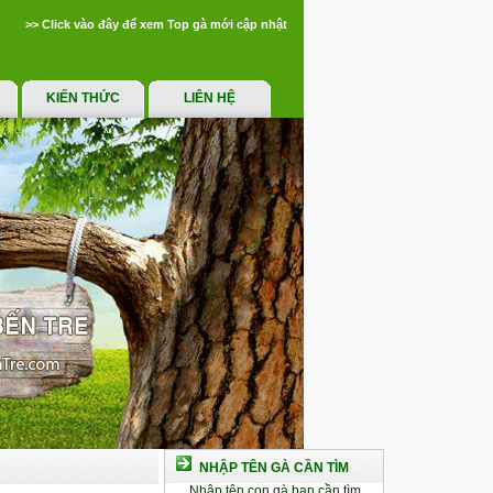
>> Click vào đây để xem Top gà mới cập nhật
KIẾN THỨC
LIÊN HỆ
NHẬP TÊN GÀ CẦN TÌM
Nhập tên con gà bạn cần tìm