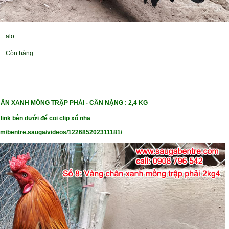
alo
Còn hàng
ÂN XANH MỒNG TRẬP PHẢI -
CÂN NẶ
NG : 2,4 KG
link bên dưới để coi clip xổ nha
om/bentre.sauga/videos/122685202311181/