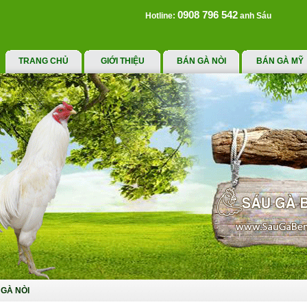
0908 796 542
Hotline:
anh Sáu
TRANG CHỦ
GIỚI THIỆU
BÁN GÀ NÒI
BÁN GÀ MỸ
GÀ NÒI