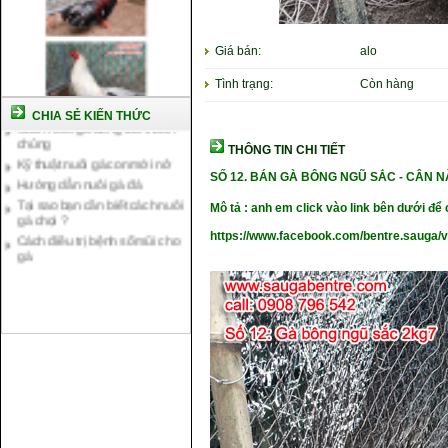
Giá bán:
alo
Tình trạng:
Còn hàng
Cách nuôi gà chế độ đá c1
Cách nuôi gà đông tảo thuần
CHIA SẺ KIẾN THỨC
chủng
Kỹ thuật nuôi gà con mới nở
THÔNG TIN CHI TIẾT
Hướng dẫn nuôi gà đá
SỐ 12.
BÁN GÀ BÔNG NGŨ SẮC
- CÂN N
Tại sao bạn cần biết cách nuôi
gà chọi ?
Mô tả : anh em click vào link bên dưới để c
Cách điều trị bệnh sổ mũi cho
https://www.facebook.com/bentre.sauga/
gà