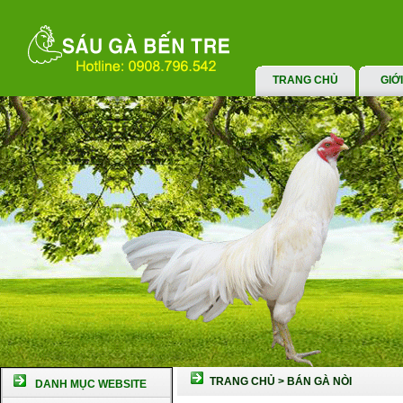
TRANG CHỦ
GIỚ
TRANG CHỦ
>
BÁN GÀ NÒI
DANH MỤC WEBSITE