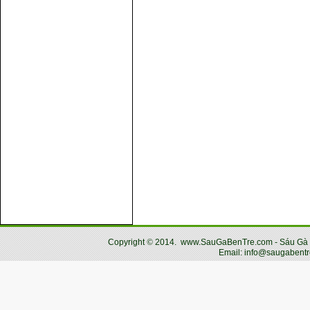
Copyright
©
2014.
www.SauGaBenTre.com - Sáu Gà Bến
Email: info@saugabentr