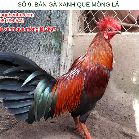
SỐ 9. BÁN GÀ XANH QUE MỒNG LÁ