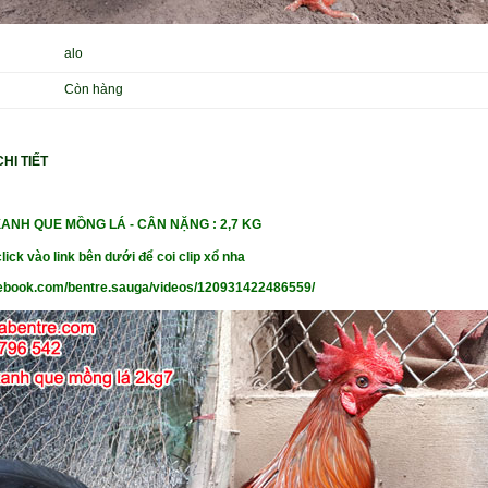
alo
Còn hàng
HI TIẾT
XANH QUE MỒNG LÁ
- CÂN NẶ
NG : 2,7 KG
lick vào link bên dưới để coi clip xổ nha
cebook.com/bentre.sauga/videos/120931422486559/