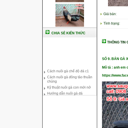
Giá bán:
Tình trạng:
CHIA SẺ KIẾN THỨC
THÔNG TIN C
SỐ 9.
BÁN GÀ 
Cách nuôi gà chế độ đá c1
Mô tả : anh em c
Cách nuôi gà đông tảo thuần
chủng
https://www.fa
Kỹ thuật nuôi gà con mới nở
Hướng dẫn nuôi gà đá
Tại sao bạn cần biết cách nuôi
gà chọi ?
Cách điều trị bệnh sổ mũi cho
gà