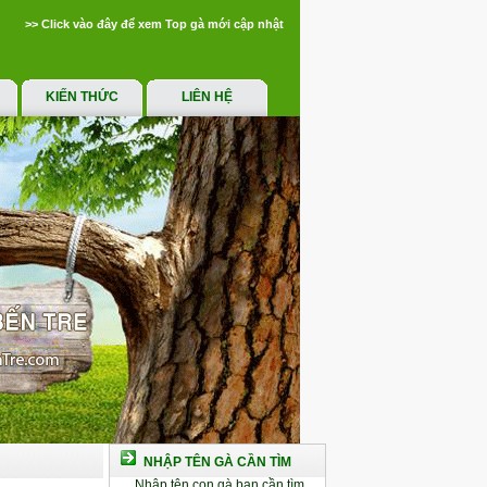
>> Click vào đây để xem Top gà mới cập nhật
KIẾN THỨC
LIÊN HỆ
NHẬP TÊN GÀ CẦN TÌM
Nhập tên con gà bạn cần tìm