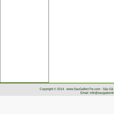
Copyright
©
2014.
www.SauGaBenTre.com - Sáu Gà Bến
Email: info@saugabentr