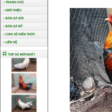
TRANG CHỦ
GIỚI THIỆU
BÁN GÀ NÒI
BÁN GÀ MỸ
CHIA SẺ KIẾN THỨC
LIÊN HỆ
TOP GÀ MỚI NHẤT