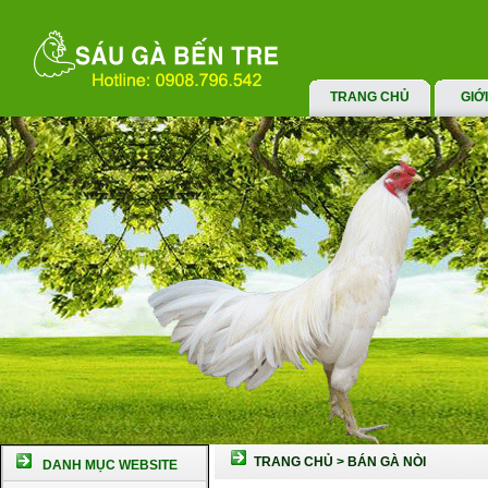
TRANG CHỦ
GIỚ
TRANG CHỦ
>
BÁN GÀ NÒI
DANH MỤC WEBSITE