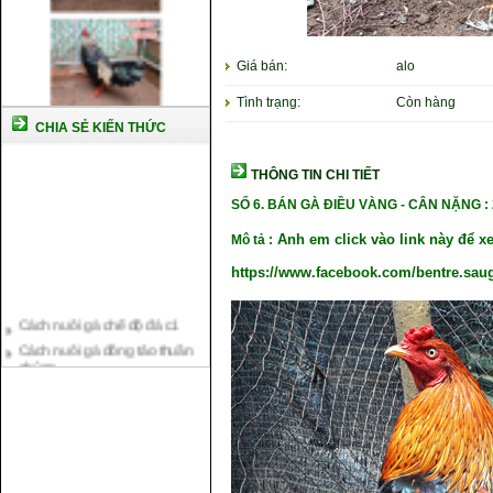
Giá bán:
alo
Tình trạng:
Còn hàng
CHIA SẺ KIẾN THỨC
THÔNG TIN CHI TIẾT
SỐ 6. BÁN GÀ ĐIỀU VÀNG
- CÂN NẶNG : 
Anh em click vào link này để x
Mô tả :
https://www.facebook.com/bentre.sau
Cách nuôi gà chế độ đá c1
Cách nuôi gà đông tảo thuần
chủng
Kỹ thuật nuôi gà con mới nở
Hướng dẫn nuôi gà đá
Tại sao bạn cần biết cách nuôi
gà chọi ?
Cách điều trị bệnh sổ mũi cho
gà