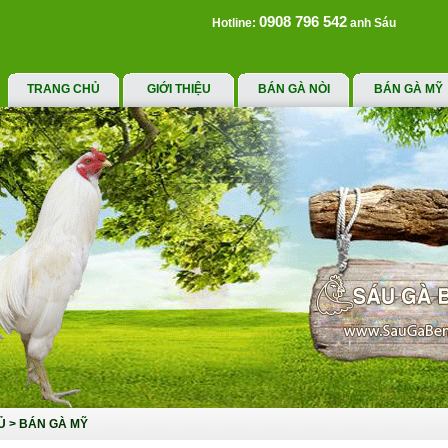
0908 796 542
Hotline:
anh Sáu
TRANG CHỦ
GIỚI THIỆU
BÁN GÀ NÒI
BÁN GÀ MỸ
Ủ
>
BÁN GÀ MỸ