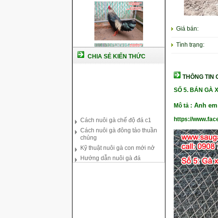
Giá bán:
Tình trạng:
CHIA SẺ KIẾN THỨC
THÔNG TIN C
SỐ 5. BÁN
GÀ X
Anh em c
Mô tả :
Cách nuôi gà chế độ đá c1
Cách nuôi gà đông tảo thuần
https://www.fa
chủng
Kỹ thuật nuôi gà con mới nở
Hướng dẫn nuôi gà đá
Tại sao bạn cần biết cách nuôi
gà chọi ?
Cách điều trị bệnh sổ mũi cho
gà