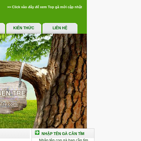
>> Click vào đây để xem Top gà mới cập nhật
KIẾN THỨC
LIÊN HỆ
NHẬP TÊN GÀ CẦN TÌM
Nhập tên con gà bạn cần tìm