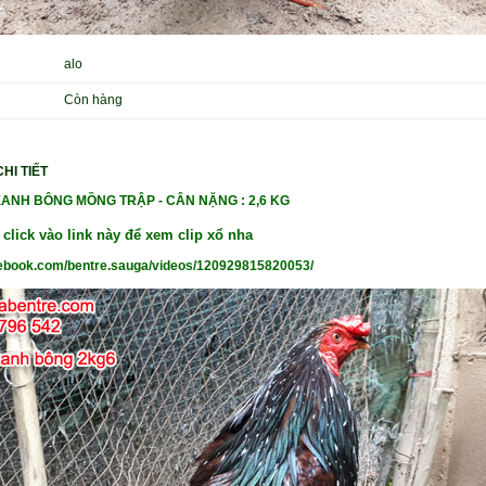
alo
Còn hàng
HI TIẾT
ANH BÔNG MỒNG TRẬP - CÂN NẶNG : 2,6 KG
lick vào link này để xem clip xổ nha
cebook.com/bentre.sauga/videos/120929815820053/