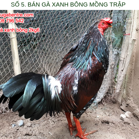
SỐ 5. BÁN GÀ XANH BÔNG MỒNG TRẬP