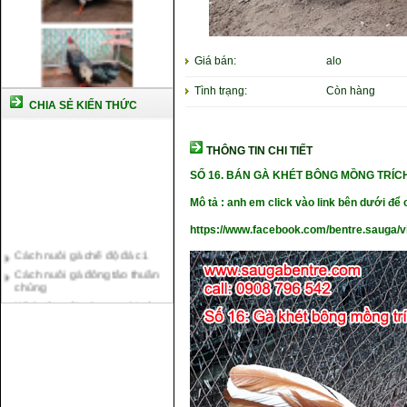
Giá bán:
alo
Tình trạng:
Còn hàng
CHIA SẺ KIẾN THỨC
THÔNG TIN CHI TIẾT
SỐ 16.
BÁN GÀ KHÉT BÔNG MỒNG TRÍC
Mô tả : anh em click vào link bên dưới để c
https://www.facebook.com/bentre.sauga/
Cách nuôi gà chế độ đá c1
Cách nuôi gà đông tảo thuần
chủng
Kỹ thuật nuôi gà con mới nở
Hướng dẫn nuôi gà đá
Tại sao bạn cần biết cách nuôi
gà chọi ?
Cách điều trị bệnh sổ mũi cho
gà