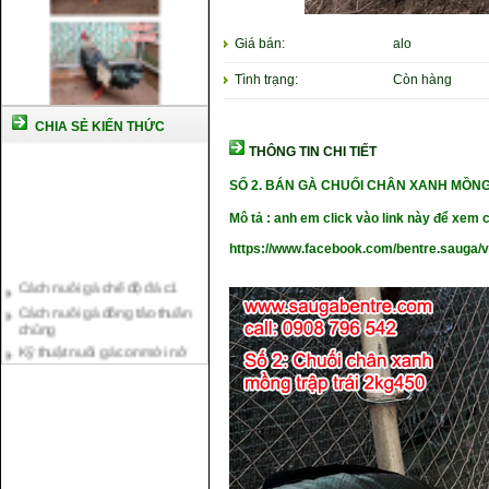
Giá bán:
alo
Tình trạng:
Còn hàng
CHIA SẺ KIẾN THỨC
THÔNG TIN CHI TIẾT
SỐ 2. BÁN GÀ CHUỐI CHÂN XANH MỒNG
Mô tả : anh em click vào link này để xem c
https://www.facebook.com/bentre.sauga/
Cách nuôi gà chế độ đá c1
Cách nuôi gà đông tảo thuần
chủng
Kỹ thuật nuôi gà con mới nở
Hướng dẫn nuôi gà đá
Tại sao bạn cần biết cách nuôi
gà chọi ?
Cách điều trị bệnh sổ mũi cho
gà