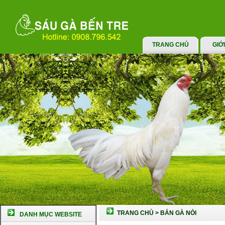
TRANG CHỦ
GIỚ
TRANG CHỦ
>
BÁN GÀ NÒI
DANH MỤC WEBSITE