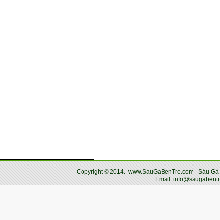
Copyright
©
2014.
www.SauGaBenTre.com - Sáu Gà Bến
Email: info@saugabentr