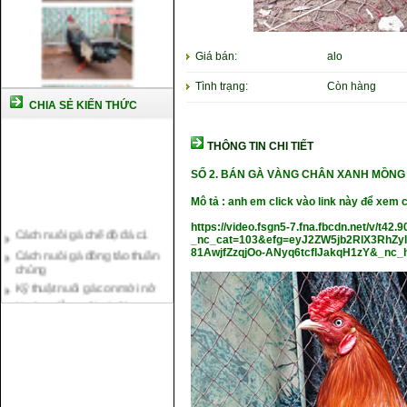
Giá bán:
alo
Tình trạng:
Còn hàng
CHIA SẺ KIẾN THỨC
THÔNG TIN CHI TIẾT
SỐ 2. BÁN GÀ VÀNG CHÂN XANH MỒNG
Mô tả : anh em click vào link này để xem c
Cách nuôi gà chế độ đá c1
https://video.fsgn5-7.fna.fbcdn.net/v/
Cách nuôi gà đông tảo thuần
_nc_cat=103&efg=eyJ2ZW5jb2RlX3RhZy
chủng
81AwjfZzqjOo-ANyq6tcfIJakqH1zY&_nc_
Kỹ thuật nuôi gà con mới nở
Hướng dẫn nuôi gà đá
Tại sao bạn cần biết cách nuôi
gà chọi ?
Cách điều trị bệnh sổ mũi cho
gà