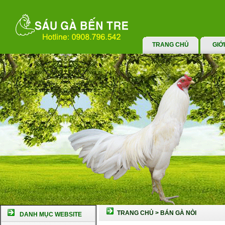
TRANG CHỦ
GIỚ
TRANG CHỦ
>
BÁN GÀ NÒI
DANH MỤC WEBSITE