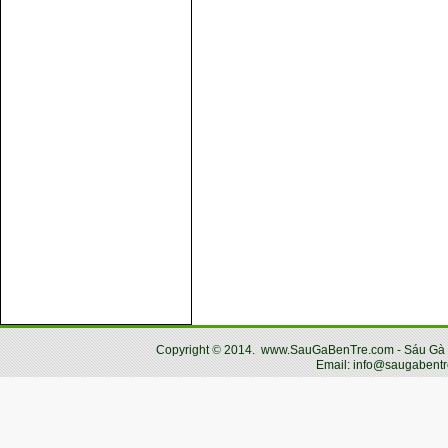
Copyright
©
2014.
www.SauGaBenTre.com - Sáu Gà Bến
Email: info@saugabentr