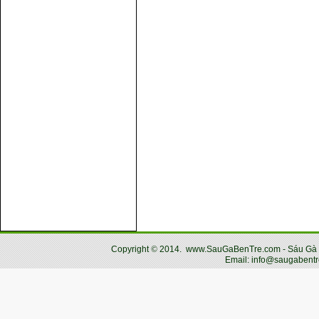
Copyright
©
2014.
www.SauGaBenTre.com - Sáu Gà Bến
Email: info@saugabentr