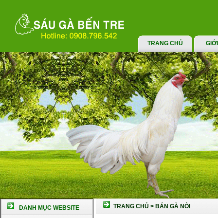
TRANG CHỦ
GIỚ
TRANG CHỦ
>
BÁN GÀ NÒI
DANH MỤC WEBSITE