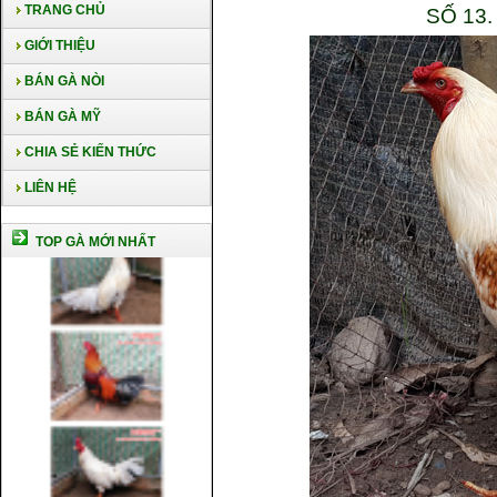
TRANG CHỦ
SỐ 13
GIỚI THIỆU
BÁN GÀ NÒI
BÁN GÀ MỸ
CHIA SẺ KIẾN THỨC
LIÊN HỆ
TOP GÀ MỚI NHẤT