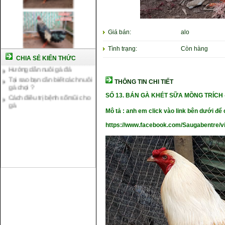
Cách nuôi gà chế độ đá c1
Giá bán:
alo
Cách nuôi gà đông tảo thuần
chủng
Tình trạng:
Còn hàng
Kỹ thuật nuôi gà con mới nở
CHIA SẺ KIẾN THỨC
Hướng dẫn nuôi gà đá
Tại sao bạn cần biết cách nuôi
gà chọi ?
THÔNG TIN CHI TIẾT
Cách điều trị bệnh sổ mũi cho
SỐ 13.
BÁN GÀ KHÉT SỮA MỒNG TRÍCH
gà
Mô tả : anh em click vào link bên dưới để c
https://www.facebook.com/Saugabentre/