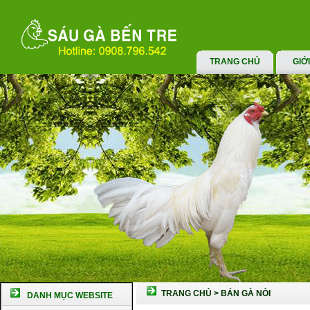
TRANG CHỦ
GIỚ
TRANG CHỦ
>
BÁN GÀ NÒI
DANH MỤC WEBSITE