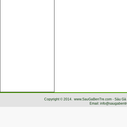
Copyright
©
2014.
www.SauGaBenTre.com - Sáu Gà Bến
Email: info@saugabentr