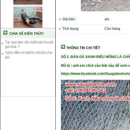
Cách nuôi gà chế độ đá c1
Cách nuôi gà đông tảo thuần
chủng
Giá bán:
alo
Kỹ thuật nuôi gà con mới nở
Tình trạng:
Còn hàng
Hướng dẫn nuôi gà đá
CHIA SẺ KIẾN THỨC
Tại sao bạn cần biết cách nuôi
gà chọi ?
Cách điều trị bệnh sổ mũi cho
THÔNG TIN CHI TIẾT
gà
SỐ 2. BÁN GÀ XANH ĐIỀU MỒNG LÁ C
Mô tả : anh em click vào link này để xem c
https://www.facebook.com/Saugabentre/