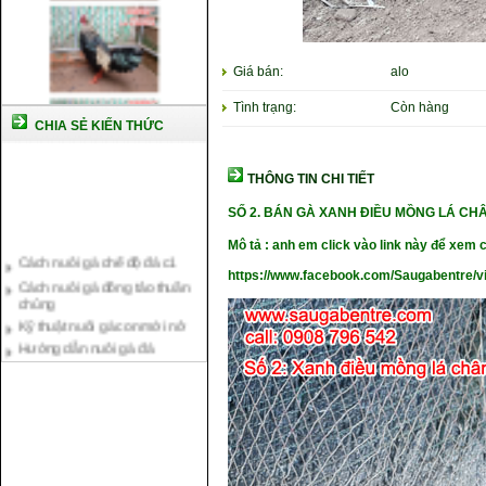
Giá bán:
alo
Tình trạng:
Còn hàng
CHIA SẺ KIẾN THỨC
THÔNG TIN CHI TIẾT
SỐ 2. BÁN GÀ XANH ĐIỀU MỒNG LÁ C
Cách nuôi gà chế độ đá c1
Mô tả : anh em click vào link này để xem c
Cách nuôi gà đông tảo thuần
https://www.facebook.com/Saugabentre/
chủng
Kỹ thuật nuôi gà con mới nở
Hướng dẫn nuôi gà đá
Tại sao bạn cần biết cách nuôi
gà chọi ?
Cách điều trị bệnh sổ mũi cho
gà