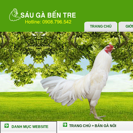
TRANG CHỦ
GIỚ
TRANG CHỦ
>
BÁN GÀ NÒI
DANH MỤC WEBSITE