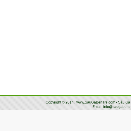
Copyright
©
2014.
www.SauGaBenTre.com - Sáu Gà Bến
Email: info@saugabentr