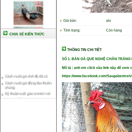
Giá bán:
alo
Tình trạng:
Còn hàng
CHIA SẺ KIẾN THỨC
THÔNG TIN CHI TIẾT
SỐ 1. BÁN GÀ QUE NGHỆ CHÂN TRẮNG 
Mô tả : anh em click vào link này để xem c
Cách nuôi gà chế độ đá c1
https://www.facebook.com/Saugabentre/
Cách nuôi gà đông tảo thuần
chủng
Kỹ thuật nuôi gà con mới nở
Hướng dẫn nuôi gà đá
Tại sao bạn cần biết cách nuôi
gà chọi ?
Cách điều trị bệnh sổ mũi cho
gà