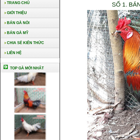
TRANG CHỦ
SỐ 1. B
GIỚI THIỆU
BÁN GÀ NÒI
BÁN GÀ MỸ
CHIA SẺ KIẾN THỨC
LIÊN HỆ
TOP GÀ MỚI NHẤT