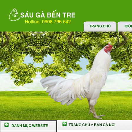
TRANG CHỦ
GIỚ
TRANG CHỦ
>
BÁN GÀ NÒI
DANH MỤC WEBSITE