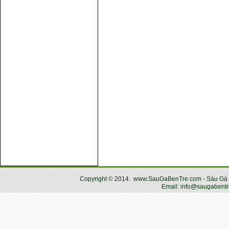
Copyright
©
2014.
www.SauGaBenTre.com - Sáu Gà Bến
Email: info@saugabentr