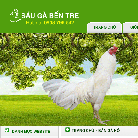
TRANG CHỦ
GIỚ
TRANG CHỦ
>
BÁN GÀ NÒI
DANH MỤC WEBSITE