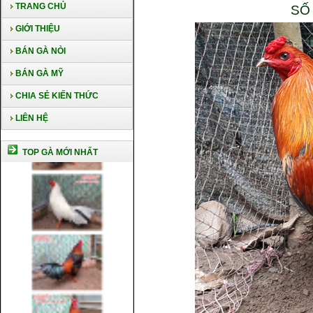
TRANG CHỦ
SỐ
GIỚI THIỆU
BÁN GÀ NÒI
BÁN GÀ MỸ
CHIA SẺ KIẾN THỨC
LIÊN HỆ
TOP GÀ MỚI NHẤT