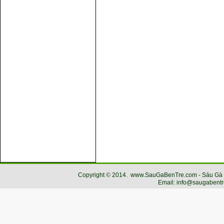
Copyright
©
2014.
www.SauGaBenTre.com - Sáu Gà Bến
Email: info@saugabentr