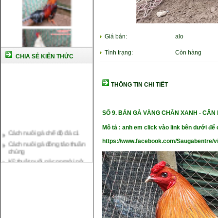
Giá bán:
alo
Tình trạng:
Còn hàng
CHIA SẺ KIẾN THỨC
THÔNG TIN CHI TIẾT
SỐ 9.
BÁN GÀ VÀNG CHÂN XANH
- CÂN
Cách nuôi gà chế độ đá c1
Mô tả : anh em click vào link bên dưới để c
Cách nuôi gà đông tảo thuần
chủng
https://www.facebook.com/Saugabentre/
Kỹ thuật nuôi gà con mới nở
Hướng dẫn nuôi gà đá
Tại sao bạn cần biết cách nuôi
gà chọi ?
Cách điều trị bệnh sổ mũi cho
gà