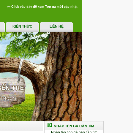
>> Click vào đây để xem Top gà mới cập nhật
KIẾN THỨC
LIÊN HỆ
NHẬP TÊN GÀ CẦN TÌM
Nhập tên con gà bạn cần tìm