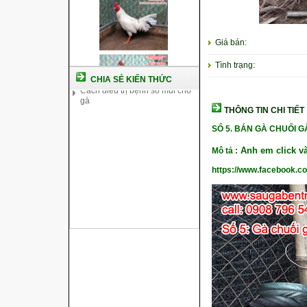
chủng
Kỹ thuật nuôi gà con mới nở
Hướng dẫn nuôi gà đá
Giá bán:
Tại sao bạn cần biết cách nuôi
gà chọi ?
Tình trạng:
Cách điều trị bệnh sổ mũi cho
CHIA SẺ KIẾN THỨC
gà
THÔNG TIN CHI TIẾT
SỐ 5. BÁN
GÀ CHUỐI G
Anh em click và
Mô tả :
https://www.facebook.c