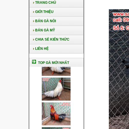
TRANG CHỦ
GIỚI THIỆU
BÁN GÀ NÒI
BÁN GÀ MỸ
CHIA SẺ KIẾN THỨC
LIÊN HỆ
TOP GÀ MỚI NHẤT
Cách nuôi gà chế độ đá c1
Cách nuôi gà đông tảo thuần