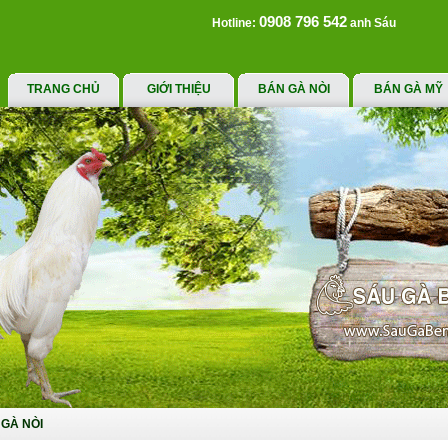
0908 796 542
Hotline:
anh Sáu
TRANG CHỦ
GIỚI THIỆU
BÁN GÀ NÒI
BÁN GÀ MỸ
GÀ NÒI