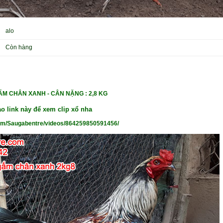
alo
Còn hàng
ẤM CHÂN XANH - CÂN NẶNG : 2,8 KG
o link này để xem clip xổ nha
om/Saugabentre/videos/864259850591456/