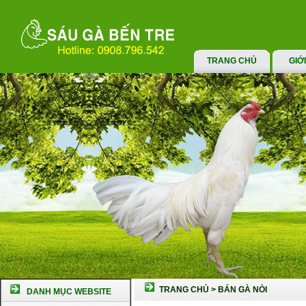
TRANG CHỦ
GIỚ
TRANG CHỦ
>
BÁN GÀ NÒI
DANH MỤC WEBSITE