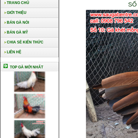
TRANG CHỦ
SỐ
GIỚI THIỆU
BÁN GÀ NÒI
BÁN GÀ MỸ
CHIA SẺ KIẾN THỨC
LIÊN HỆ
TOP GÀ MỚI NHẤT