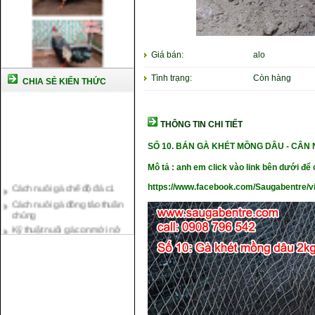
Giá bán:
alo
Tình trạng:
Còn hàng
CHIA SẺ KIẾN THỨC
THÔNG TIN CHI TIẾT
SỐ 10.
BÁN GÀ KHÉT MỒNG DÂU -
CÂN 
Mô tả : anh em click vào link bên dưới để c
Cách nuôi gà chế độ đá c1
https://www.facebook.com/Saugabentre/
Cách nuôi gà đông tảo thuần
chủng
Kỹ thuật nuôi gà con mới nở
Hướng dẫn nuôi gà đá
Tại sao bạn cần biết cách nuôi
gà chọi ?
Cách điều trị bệnh sổ mũi cho
gà