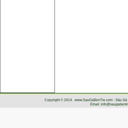
Copyright
©
2014.
www.SauGaBenTre.com - Sáu Gà Bến
Email: info@saugabentr