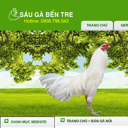
TRANG CHỦ
GIỚ
TRANG CHỦ
>
BÁN GÀ NÒI
DANH MỤC WEBSITE