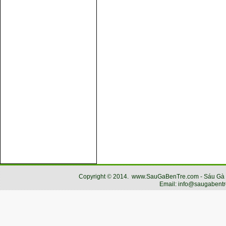
Copyright
©
2014.
www.SauGaBenTre.com - Sáu Gà Bến
Email: info@saugabentr