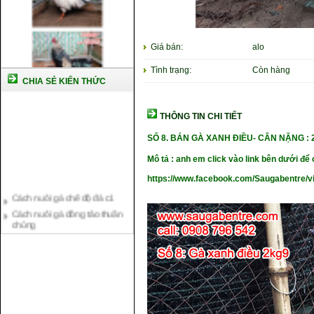
Giá bán:
alo
Tình trạng:
Còn hàng
CHIA SẺ KIẾN THỨC
THÔNG TIN CHI TIẾT
SỐ 8.
BÁN GÀ XANH ĐIỀU-
CÂN NẶ
NG : 
Mô tả : anh em click vào link bên dưới để c
https://www.facebook.com/Saugabentre/
Cách nuôi gà chế độ đá c1
Cách nuôi gà đông tảo thuần
chủng
Kỹ thuật nuôi gà con mới nở
Hướng dẫn nuôi gà đá
Tại sao bạn cần biết cách nuôi
gà chọi ?
Cách điều trị bệnh sổ mũi cho
gà