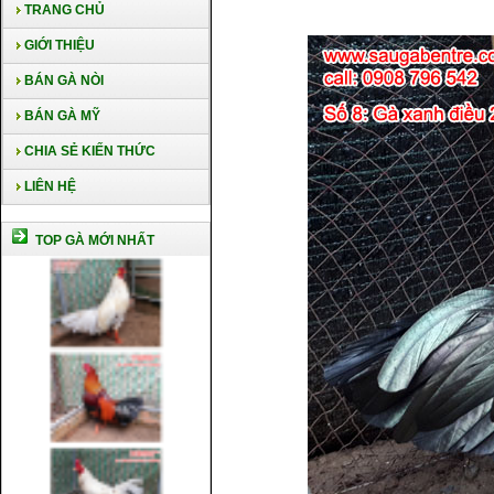
TRANG CHỦ
GIỚI THIỆU
BÁN GÀ NÒI
BÁN GÀ MỸ
CHIA SẺ KIẾN THỨC
LIÊN HỆ
TOP GÀ MỚI NHẤT