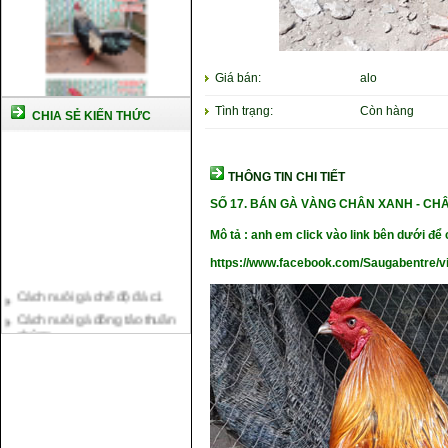
Giá bán:
alo
Tình trạng:
Còn hàng
CHIA SẺ KIẾN THỨC
THÔNG TIN CHI TIẾT
SỐ 17.
BÁN GÀ VÀNG CHÂN XANH - CHÂN
Mô tả : anh em click vào link bên dưới để c
https://www.facebook.com/Saugabentre/
Cách nuôi gà chế độ đá c1
Cách nuôi gà đông tảo thuần
chủng
Kỹ thuật nuôi gà con mới nở
Hướng dẫn nuôi gà đá
Tại sao bạn cần biết cách nuôi
gà chọi ?
Cách điều trị bệnh sổ mũi cho
gà