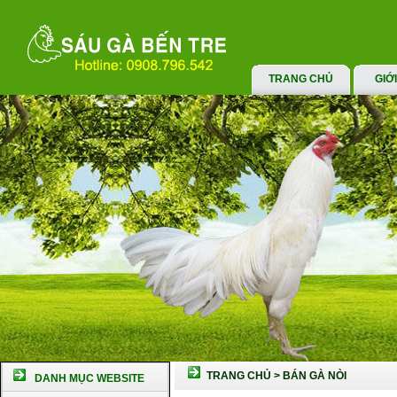
TRANG CHỦ
GIỚ
TRANG CHỦ
>
BÁN GÀ NÒI
DANH MỤC WEBSITE