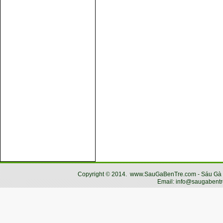
Copyright
©
2014.
www.SauGaBenTre.com - Sáu Gà Bến
Email: info@saugabentr