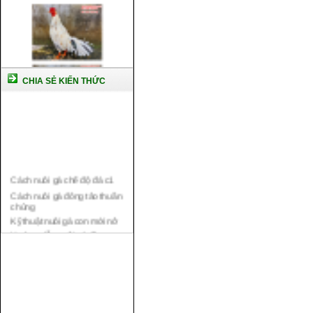
CHIA SẺ KIẾN THỨC
Cách nuôi gà chế độ đá c1
Cách nuôi gà đông tảo thuần
chủng
Kỹ thuật nuôi gà con mới nở
Hướng dẫn nuôi gà đá
Tại sao bạn cần biết cách nuôi
gà chọi ?
Cách điều trị bệnh sổ mũi cho
gà