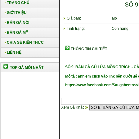
TRANG CHỦ
SỐ 9
GIỚI THIỆU
Giá bán:
alo
BÁN GÀ NÒI
Tình trạng:
Còn hàng
BÁN GÀ MỸ
CHIA SẺ KIẾN THỨC
THÔNG TIN CHI TIẾT
LIÊN HỆ
SỐ 9.
BÁN GÀ CÚ LỬA MỒNG TRÍCH
- C
TOP GÀ MỚI NHẤT
Mô tả : anh em click vào link bên dưới để c
https://www.facebook.com/Saugabentre/
Xem Gà Khác