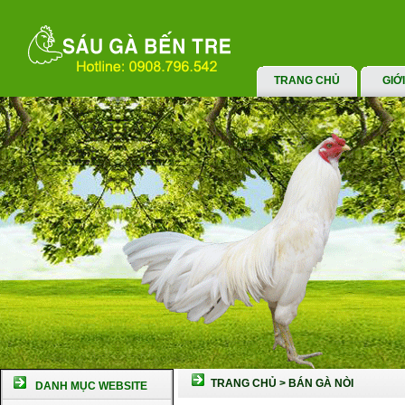
TRANG CHỦ
GIỚ
TRANG CHỦ
>
BÁN GÀ NÒI
DANH MỤC WEBSITE