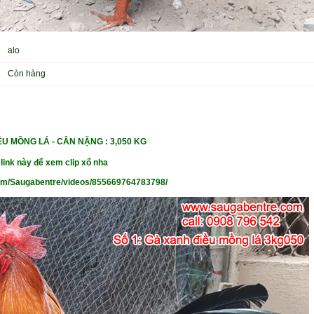
alo
Còn hàng
IỀU MỒNG LÁ - CÂN NẶNG
: 3,050 KG
 link này để xem clip xổ nha
om/Saugabentre/videos/855669764783798/