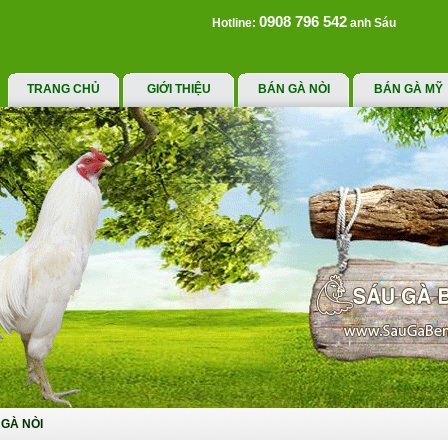
0908 796 542
Hotline:
anh Sáu
TRANG CHỦ
GIỚI THIỆU
BÁN GÀ NÒI
BÁN GÀ MỸ
GÀ NÒI