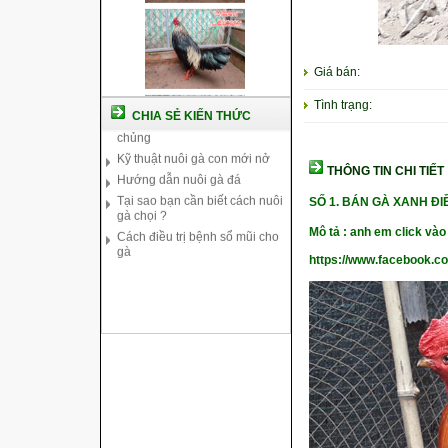
Giá bán:
Cách nuôi gà chế độ đá c1
Cách nuôi gà đông tảo thuần
Tình trạng:
chủng
CHIA SẺ KIẾN THỨC
Kỹ thuật nuôi gà con mới nở
Hướng dẫn nuôi gà đá
THÔNG TIN CHI TIẾT
Tại sao bạn cần biết cách nuôi
gà chọi ?
SỐ 1. BÁN GÀ XANH Đ
Cách điều trị bệnh sổ mũi cho
gà
Mô tả : anh em click vào
https://www.facebook.c