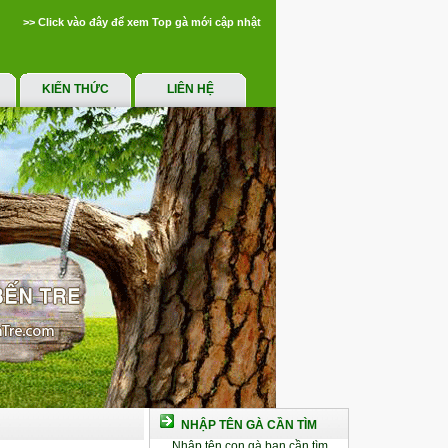
>> Click vào đây để xem Top gà mới cập nhật
KIẾN THỨC
LIÊN HỆ
NHẬP TÊN GÀ CẦN TÌM
Nhập tên con gà bạn cần tìm